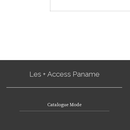
de
post:
l’article
Les + Access Paname
Catalogue Mode