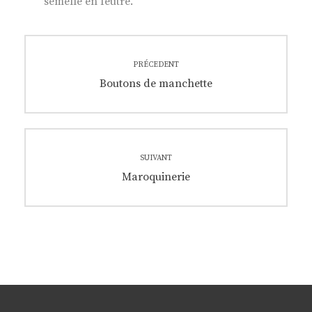
semelle en feutre.
Navigation
PRÉCEDENT
de
Previous
Boutons de manchette
post:
l’article
SUIVANT
Next
Maroquinerie
post: