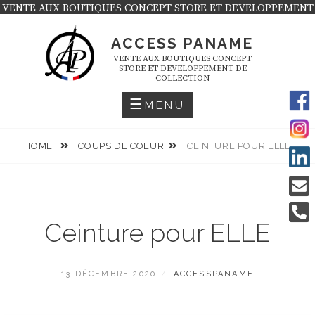
Skip
VENTE AUX BOUTIQUES CONCEPT STORE ET DEVELOPPEMENT
DE COLLECTION
to
ACCESS PANAME
content
VENTE AUX BOUTIQUES CONCEPT
STORE ET DEVELOPPEMENT DE
COLLECTION
MENU
HOME
COUPS DE COEUR
CEINTURE POUR ELLE
Ceinture pour ELLE
POSTED
BY
13 DÉCEMBRE 2020
ACCESSPANAME
ON