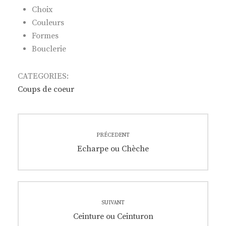
Choix
Couleurs
Formes
Bouclerie
CATEGORIES:
Coups de coeur
Navigation
PRÉCEDENT
de
Previous
Echarpe ou Chèche
post:
l’article
SUIVANT
Next
Ceinture ou Ceinturon