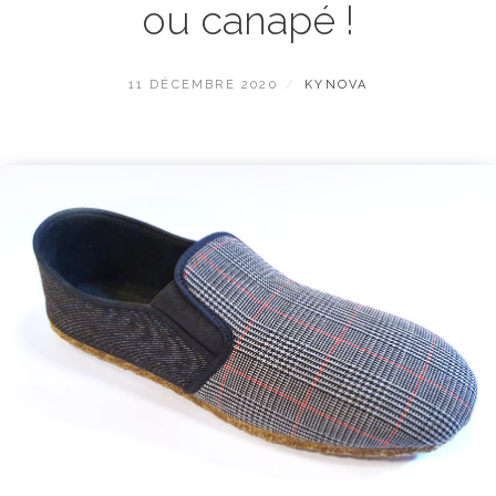
ou canapé !
POSTED
BY
11 DÉCEMBRE 2020
KYNOVA
ON