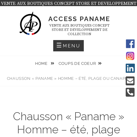
Skip
VENTE AUX BOUTIQUES CONCEPT STORE ET DEVELOPPEMENT
DE COLLECTION
to
ACCESS PANAME
content
VENTE AUX BOUTIQUES CONCEPT
STORE ET DEVELOPPEMENT DE
COLLECTION
MENU
HOME
COUPS DE COEUR
CHAUSSON « PANAME » HOMME – ÉTÉ, PLAGE OU CANAPÉ !
Chausson « Paname »
Homme – été, plage