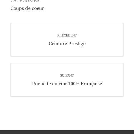
CATEGORIES:
Coups de coeur
Navigation
PRÉCEDENT
de
Previous
Ceinture Prestige
post:
l’article
SUIVANT
Next
Pochette en cuir 100% Française
post: