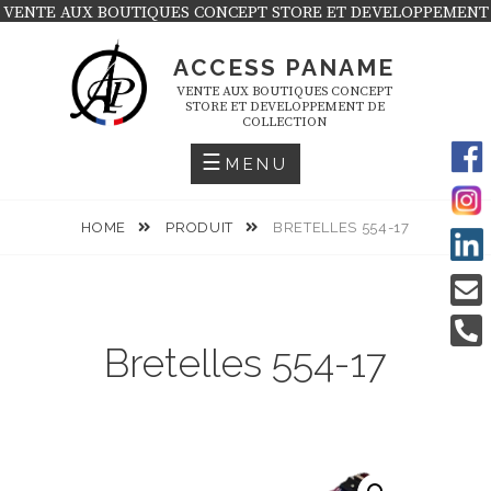
Skip
VENTE AUX BOUTIQUES CONCEPT STORE ET DEVELOPPEMENT
DE COLLECTION
to
ACCESS PANAME
content
VENTE AUX BOUTIQUES CONCEPT
STORE ET DEVELOPPEMENT DE
COLLECTION
MENU
HOME
PRODUIT
BRETELLES 554-17
Bretelles 554-17