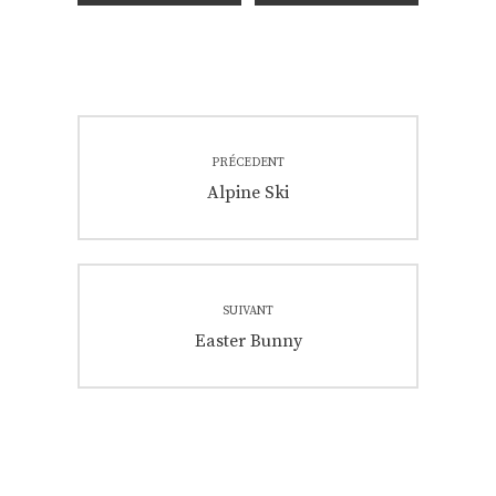
Navigation
PRÉCEDENT
de
Previous
Alpine Ski
post:
l’article
SUIVANT
Next
Easter Bunny
post: