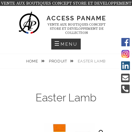
Skip
VENTE AUX BOUTIQUES CONCEPT STORE ET DEVELOPPEMENT
DE COLLECTION
to
ACCESS PANAME
content
VENTE AUX BOUTIQUES CONCEPT
STORE ET DEVELOPPEMENT DE
COLLECTION
MENU
HOME
PRODUIT
EASTER LAMB
Easter Lamb