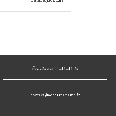
Lumberjack Life
post:
Access Paname
contact@accesspaname.fr