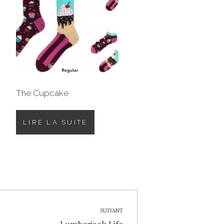
The Cupcake
LIRE LA SUITE
SUIVANT
Next