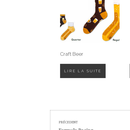
Craft Beer
LIRE LA SUITE
Navigation
PRÉCEDENT
Previous