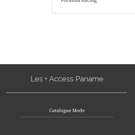
de
Formula Racing
post:
l’article
Les + Access Paname
Catalogue Mode