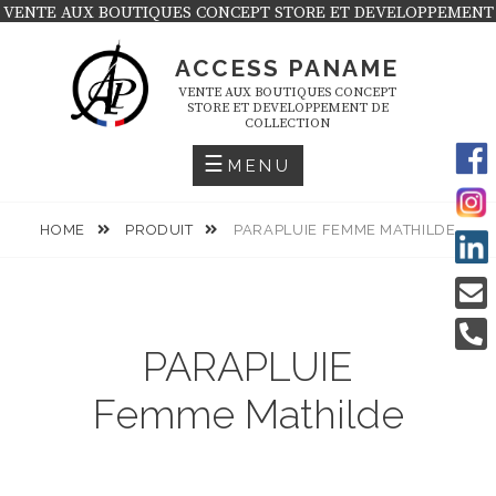
Skip
VENTE AUX BOUTIQUES CONCEPT STORE ET DEVELOPPEMENT
DE COLLECTION
to
ACCESS PANAME
content
VENTE AUX BOUTIQUES CONCEPT
STORE ET DEVELOPPEMENT DE
COLLECTION
MENU
HOME
PRODUIT
PARAPLUIE FEMME MATHILDE
PARAPLUIE
Femme Mathilde