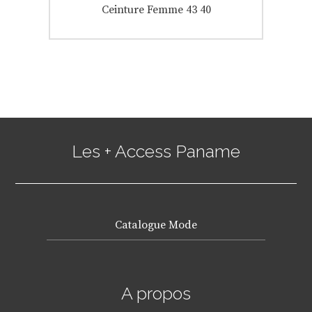
Next
Ceinture Femme 43 40
post:
Les + Access Paname
Catalogue Mode
A propos