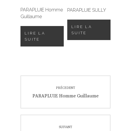
PARAPLUIE Homme
PARAPLUIE SULLY
Guillaume
LIRE LA
SUITE
LIRE LA
SUITE
Navigation
PRÉCEDENT
de
Previous
PARAPLUIE Homme Guillaume
post:
l’article
SUIVANT