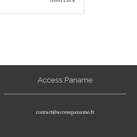
Good Luck
post:
Access Paname
contact@accesspaname.fr