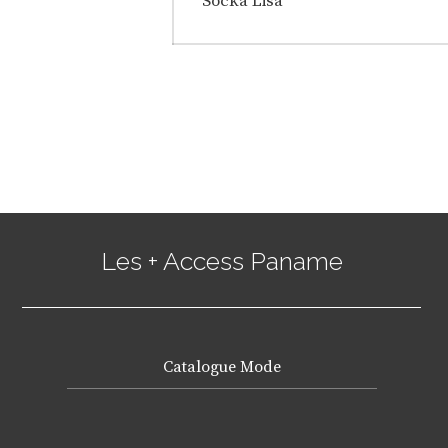
de
Socka Lisa
post:
l’article
Les + Access Paname
Catalogue Mode