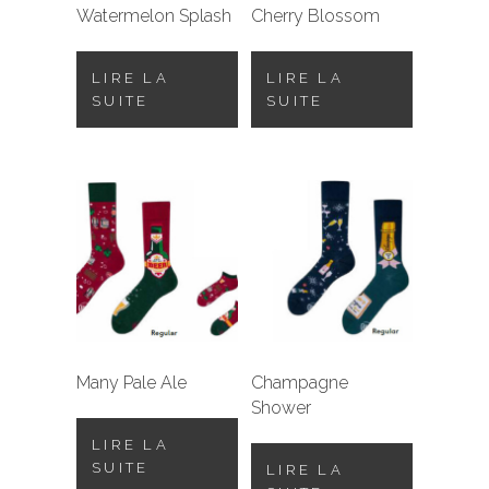
Watermelon Splash
Cherry Blossom
LIRE LA
LIRE LA
SUITE
SUITE
Many Pale Ale
Champagne
Shower
LIRE LA
SUITE
LIRE LA