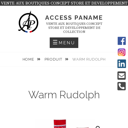
Skip
VENTE AUX BOUTIQUES CONCEPT STORE ET DEVELOPPEMENT
DE COLLECTION
to
ACCESS PANAME
content
VENTE AUX BOUTIQUES CONCEPT
STORE ET DEVELOPPEMENT DE
COLLECTION
MENU
HOME
PRODUIT
WARM RUDOLPH
Warm Rudolph