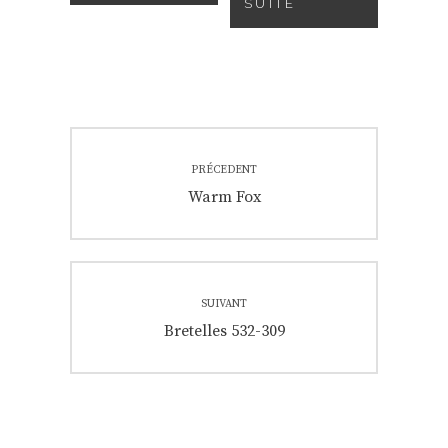
SUITE
Navigation
PRÉCEDENT
de
Previous
Warm Fox
post:
l’article
SUIVANT
Next
Bretelles 532-309
post: