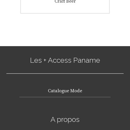
Next
Craft Beer
post:
Les + Access Paname
Catalogue Mode
A propos