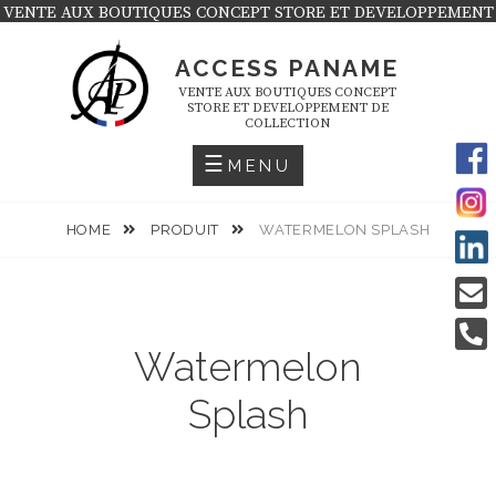
Skip
VENTE AUX BOUTIQUES CONCEPT STORE ET DEVELOPPEMENT
DE COLLECTION
to
ACCESS PANAME
content
VENTE AUX BOUTIQUES CONCEPT
STORE ET DEVELOPPEMENT DE
COLLECTION
MENU
HOME
PRODUIT
WATERMELON SPLASH
Watermelon
Splash