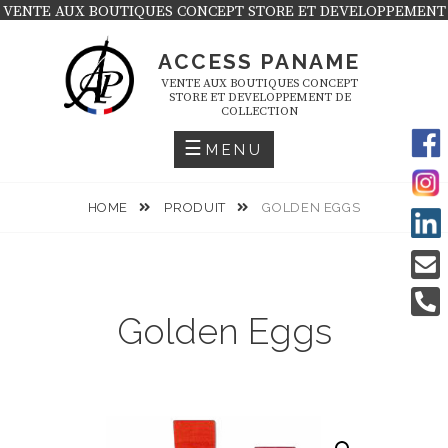
Skip
VENTE AUX BOUTIQUES CONCEPT STORE ET DEVELOPPEMENT
DE COLLECTION
to
ACCESS PANAME
content
VENTE AUX BOUTIQUES CONCEPT
STORE ET DEVELOPPEMENT DE
COLLECTION
MENU
HOME
PRODUIT
GOLDEN EGGS
Golden Eggs