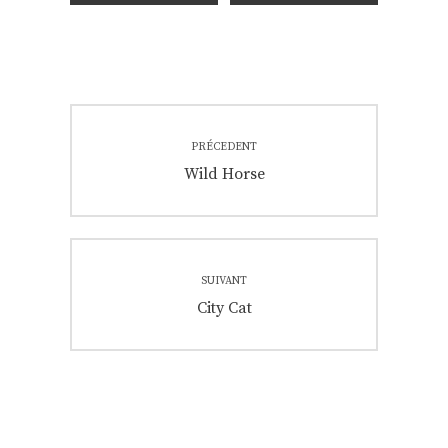
Navigation
PRÉCEDENT
de
Previous
Wild Horse
post:
l’article
SUIVANT
Next
City Cat
post: