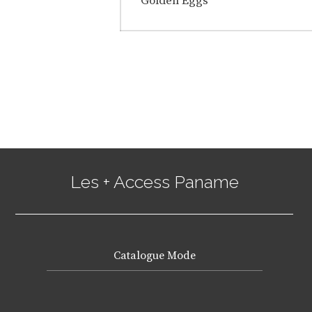
de
Golden Eggs
post:
l’article
Les + Access Paname
Catalogue Mode