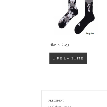
Black Dog
LIRE LA SUITE
Navigation
PRÉCEDENT
Previous