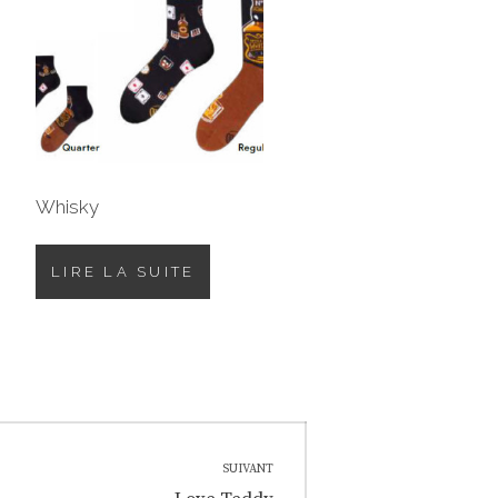
Whisky
LIRE LA SUITE
SUIVANT
Next