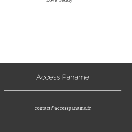
Love Teddy
post:
Access Paname
contact@accesspaname.fr